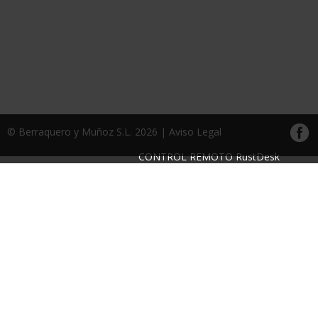
© Berraquero y Muñoz S.L. 2026 |
Aviso Legal
CONTROL REMOTO RustDesk