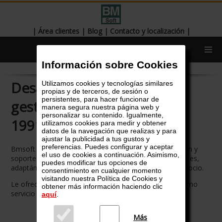
|
Área clientes
|
Blog
|
Contacto y localización
|
Información sobre Cookies
Desarrollamos software de
Utilizamos cookies y tecnologías similares
propias y de terceros, de sesión o
persistentes, para hacer funcionar de
gestión empresarial desde
manera segura nuestra página web y
personalizar su contenido. Igualmente,
1991
utilizamos cookies para medir y obtener
datos de la navegación que realizas y para
ajustar la publicidad a tus gustos y
preferencias. Puedes configurar y aceptar
Bmsoft está especializada en el desarrollo, implantación y
el uso de cookies a continuación. Asimismo,
soporte de software para empresas de múltiples sectores,
puedes modificar tus opciones de
adaptándonos a las necesidades particulares de su negocio.
consentimiento en cualquier momento
visitando nuestra Política de Cookies y
Le ofrecemos proximidad, trato personalizado, un óptimo
obtener más información haciendo clic
servicio y el valor añadido de la confianza del tú a tú.
aquí
.
Más